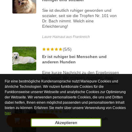
Sie ist deutlich ruhiger geworden und
sozialer, seit sie die Tropfen Nr. 101 von
Dr. Bach nimmt. Welch eine
Erleichterung!
Laure Hainaut aus Frankreich
(5/5)
Er ist ruhiger bei Menschen und
anderen Hunden
Eine kurze Nachricht zu den Ergebnissen
bei Diesel. Wir müssen zugeben, dass
Für eine bestmögliche Kundenansprache nutzt Mariepure Cookies und
die letzten Wochen sehr positiv verlaufen
ähnliche Technologien. Wir nutzen funktionale Cookies für die
sind.
Funktionsweise unserer Webseite und analytische Cookies zur Optimierung
der Webseite. Wir verwenden personalisierte Cookies, die uns und Dritten
Kitty van der Zwet aus den Niederlanden
dabei helfen, Ihnen einen möglichst passenden und personalisierten Inhalt
bieten zu können. Erfahren Sie mehr über unsere Verwendung von Cookies
(5/5)
hier
.
Alle Probleme haben sich in Luft
In den Warenkorb
Akzeptieren
aufgelöst!