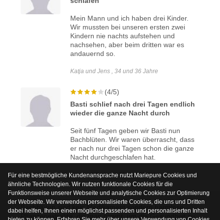
schlafen
Mein Mann und ich haben drei Kinder.
Wir mussten bei unseren ersten zwei
Kindern nie nachts aufstehen und
nachsehen, aber beim dritten war es
andauernd so.
Katja und Jens , 34 und 36 Jahre
(4/5)
Basti schlief nach drei Tagen endlich
wieder die ganze Nacht durch
Seit fünf Tagen geben wir Basti nun
Bachblüten. Wir waren überrascht, dass
er nach nur drei Tagen schon die ganze
Nacht durchgeschlafen hat.
Bert und Andrea , 31 und 32 Jahre
Für eine bestmögliche Kundenansprache nutzt Mariepure Cookies und
ähnliche Technologien. Wir nutzen funktionale Cookies für die
Funktionsweise unserer Webseite und analytische Cookies zur Optimierung
der Webseite. Wir verwenden personalisierte Cookies, die uns und Dritten
Bachblüten sind kein Medikament sondern harmlose
dabei helfen, Ihnen einen möglichst passenden und personalisierten Inhalt
Pflanzenextrakte, die man nimmt, um die Gesundheit zu
bieten zu können. Erfahren Sie mehr über unsere Verwendung von Cookies