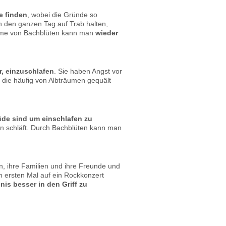
e finden
, wobei die Gründe so
en den ganzen Tag auf Trab halten,
nahme von Bachblüten kann man
wieder
r, einzuschlafen
. Sie haben Angst vor
, die häufig von Albträumen gequält
de sind um einschlafen zu
man schläft. Durch Bachblüten kann man
n, ihre Familien und ihre Freunde und
m ersten Mal auf ein Rockkonzert
nis besser in den Griff zu