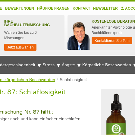
E
BEWERTUNGEN
HÄUFIGE FRAGEN
KONTAKT
NEWSLETTER
ACC
IHRE
KOSTENLOSE BERATU
BACHBLÜTENMISCHUNG
Anerkannter Psychologe 
Wählen Sie bis zu 6
Bachblütenexperte.
Mischungen
Kontaktieren Sie Tom
Jetzt auswählen
edergeschlagenheit
Stress
Ängste
Körperliche Beschwerden
ei körperlichen Beschwerden
Schlaflosigkeit
 87: Schlaflosigkeit
ischung Nr. 87 hilft :
niger nach und kann einfacher einschlafen