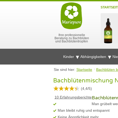
STARTSEIT
Ihre professionelle
Beratung zu Bachblüten
und Bachblütentropfen
Kinder
Abhängigkeiten
Ni
Sie sind hier:
Startseite
Bachblüten b
Bachblütenmischung Nr.
(
4,4
/
5
)
Bachblütenm
10
Erfahrungsberichte
Man grübelt we
Man bleibt ruhig und entspannt
Keine Ängstlichkeit mehr