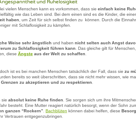
Angespanntheit und Ruhelosigkeit
Bei vielen Menschen kann es vorkommen, dass sie
einfach keine Ruh
vielfältig wie das Leben sind. Bei dem einen sind es die Kinder, die ein
beit haben
, um Zeit für sich selbst finden zu können. Durch die Ein
niger mit Schlaflosigkeit zu kämpfen.
iche Weise sehr ängstlich
und haben
nicht selten auch Angst davo
erum zu Schlaflosigkeit führen kann
. Das gleiche gilt für Menschen
en, diese
Ängste
aus der Welt zu schaffen
.
, doch ist es bei manchen Menschen tatsächlich der Fall, dass sie
zu mü
urden bereits so weit überschritten, dass sie nicht mehr wissen, wie 
e Grenzen zu akzeptieren und zu respektieren
.
 sie
absolut keine Ruhe finden
. Sie sorgen sich um ihre Mitmensche
ahr besteht. Eine Mutter reagiert natürlich besorgt, wenn der Sohn zu
den ganzen “Rockern”
.
Bachblüten
können dabei helfen, diese
Besorg
r Vertrauen entgegenzubringen.