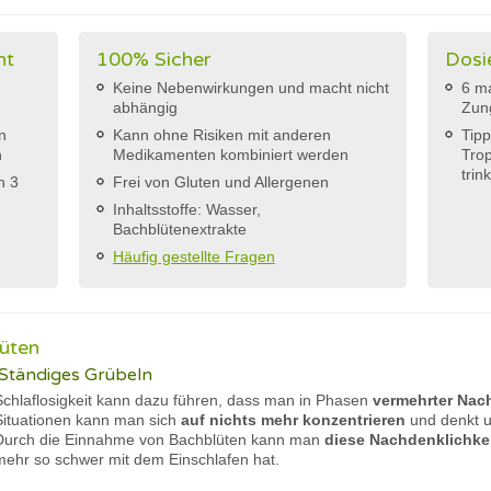
ht
100% Sicher
Dosi
Keine Nebenwirkungen und macht nicht
6 ma
abhängig
Zun
n
Kann ohne Risiken mit anderen
Tipp
n
Medikamenten kombiniert werden
Trop
trin
h 3
Frei von Gluten und Allergenen
Inhaltsstoffe: Wasser,
Bachblütenextrakte
Häufig gestellte Fragen
lüten
Ständiges Grübeln
Schlaflosigkeit kann dazu führen, dass man in Phasen
vermehrter Nac
Situationen kann man sich
auf nichts mehr konzentrieren
und denkt u
Durch die Einnahme von Bachblüten kann man
diese Nachdenklichke
mehr so schwer mit dem Einschlafen hat.