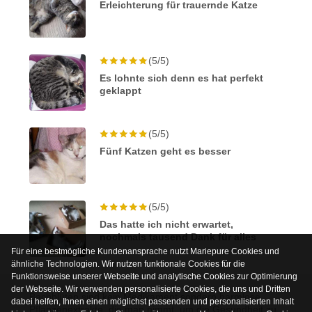
Erleichterung für trauernde Katze
(5/5)
Es lohnte sich denn es hat perfekt
geklappt
(5/5)
Fünf Katzen geht es besser
(5/5)
Das hatte ich nicht erwartet,
nochmals tausend Dank für alles
Für eine bestmögliche Kundenansprache nutzt Mariepure Cookies und
ähnliche Technologien. Wir nutzen funktionale Cookies für die
Funktionsweise unserer Webseite und analytische Cookies zur Optimierung
der Webseite. Wir verwenden personalisierte Cookies, die uns und Dritten
Bachblüten sind kein Medikament sondern harmlose
dabei helfen, Ihnen einen möglichst passenden und personalisierten Inhalt
Pflanzenextrakte, die man nimmt, um die Gesundheit zu