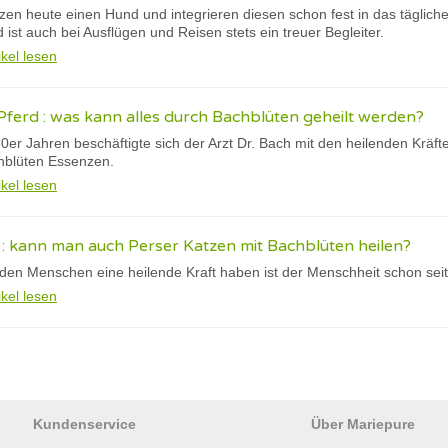
zen heute einen Hund und integrieren diesen schon fest in das täglich
 ist auch bei Ausflügen und Reisen stets ein treuer Begleiter.
ikel lesen
ferd : was kann alles durch Bachblüten geheilt werden?
0er Jahren beschäftigte sich der Arzt Dr. Bach mit den heilenden Kräft
hblüten Essenzen.
ikel lesen
: kann man auch Perser Katzen mit Bachblüten heilen?
den Menschen eine heilende Kraft haben ist der Menschheit schon sei
ikel lesen
Kundenservice
Über Mariepure