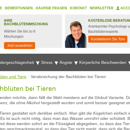
E
BEWERTUNGEN
HÄUFIGE FRAGEN
KONTAKT
NEWSLETTER
ACC
IHRE
KOSTENLOSE BERATU
BACHBLÜTENMISCHUNG
Anerkannter Psychologe 
Wählen Sie bis zu 6
Bachblütenexperte.
Mischungen
Kontaktieren Sie Tom
Jetzt auswählen
edergeschlagenheit
Stress
Ängste
Körperliche Beschwerden
üten und Tiere
Verabreichung der Bachblüten bei Tieren
hblüten bei Tieren
den möchte, dann fällt die Wahl meistens auf die Globuli Variante. Da
enz, die ohne Alkohol hergestellt wurden und somit besser geeignet si
ieren gestaltet sich denkbar einfach. Man gibt die Kügelchen einfach i
Es ist auch nicht nötig, dass man das Wasser umrührt oder schüttelt. 
und diese werden sofort an die Flüssigkeit abgegeben, so dass das Tier 
n geschmacksneutral, so dass das Tier nicht merkt, dass sich die Ba