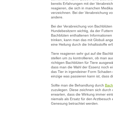
bereits Erfahrungen mit der Verabreic
reagieren, die sich in manchen Medika
verzeichnen. Bei der Verabreichung von
andere.
Bei der Verabreichung von Bachblüten b
Hundebesitzern wichtig, da der Futterna
Bachblüten enthaltenen Informationen 
trinken, kann man das mit Globuli ang
eine Heilung durch die Inhaltsstoffe er
Tiere reagieren sehr gut auf die Bach
stellen um zu kontrollieren, ob man au
richtigen Bachblüten für Tiere ausgewä
dass man die Wahl der Essenz noch ei
das Tier in irgendeiner Form Schaden 
einzige was passieren kann ist, dass di
Sollte man die Behandlung durch
Bach
zuzulegen. Diese zeichnen sich durch di
erwarten, dass die Wirkung immer eintri
niemals als Ersatz für den Arztbesuch
Genesung betrachtet werden.