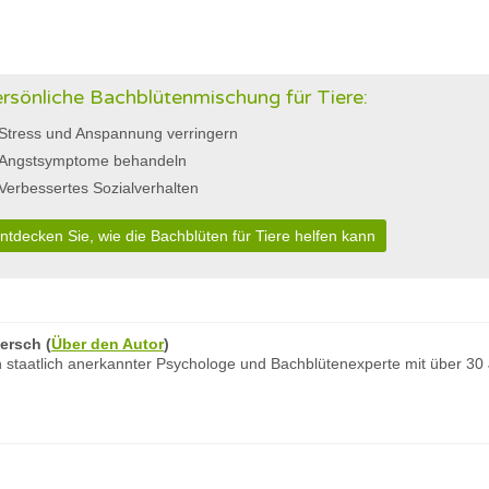
rsönliche Bachblütenmischung für Tiere:
Stress und Anspannung verringern
Angstsymptome behandeln
Verbessertes Sozialverhalten
ntdecken Sie, wie die Bachblüten für Tiere helfen kann
ersch
(
Über den Autor
)
 staatlich anerkannter Psychologe und Bachblütenexperte mit über 30