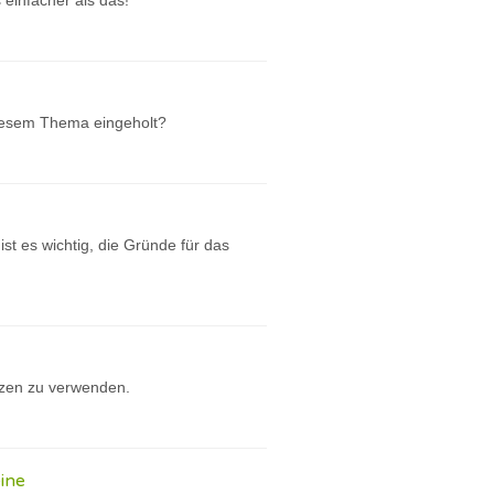
einfacher als das!
 diesem Thema eingeholt?
st es wichtig, die Gründe für das
tzen zu verwenden.
ine