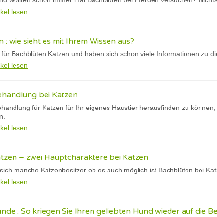
und wollten schon immer mal Bachblüten bei Pferden versuchen? Nichts 
ikel lesen
 : wie sieht es mit Ihrem Wissen aus?
ch für Bachblüten Katzen und haben sich schon viele Informationen zu
ikel lesen
ehandlung bei Katzen
andlung für Katzen für Ihr eigenes Haustier herausfinden zu können, i
en.
ikel lesen
atzen – zwei Hauptcharaktere bei Katzen
sich manche Katzenbesitzer ob es auch möglich ist Bachblüten bei Ka
ikel lesen
nde : So kriegen Sie Ihren geliebten Hund wieder auf die Be