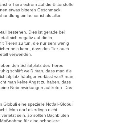
che Tiere extrem auf die Bitterstoffe
einen etwas bitteren Geschmack
handlung einfacher ist als alles
all bestehen. Dies ist gerade bei
tall sich negativ auf die in
t Tieren zu tun, die nur sehr wenig
icher sein kann, dass das Tier auch
Metall verwenden.
neben den Schlafplatz des Tieres
 ruhig schläft weiß man, dass man die
chlafplatz häufiger verlässt weiß man,
ucht man keine Angst zu haben, dass
 keine Nebenwirkungen auftreten. Das
Globuli eine spezielle Notfall-Globuli
cht. Man darf allerdings nicht
verletzt sein, so sollten Bachblüten
e Maßnahme für eine schnellere