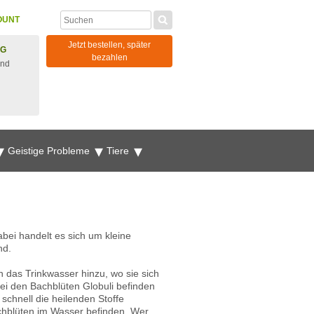
OUNT
Jetzt bestellen, später
NG
bezahlen
und
Geistige Probleme
Tiere
bei handelt es sich um kleine
nd.
n das Trinkwasser hinzu, wo sie sich
Bei den Bachblüten Globuli befinden
schnell die heilenden Stoffe
chblüten im Wasser befinden. Wer