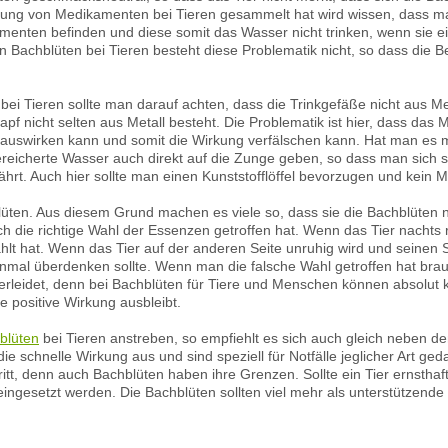
hung von Medikamenten bei Tieren gesammelt hat wird wissen, dass man
menten befinden und diese somit das Wasser nicht trinken, wenn sie 
 Bachblüten bei Tieren besteht diese Problematik nicht, so dass die Be
ei Tieren sollte man darauf achten, dass die Trinkgefäße nicht aus Met
pf nicht selten aus Metall besteht. Die Problematik ist hier, dass das Me
auswirken kann und somit die Wirkung verfälschen kann. Hat man es mi
ereicherte Wasser auch direkt auf die Zunge geben, so dass man sich s
fährt. Auch hier sollte man einen Kunststofflöffel bevorzugen und kein 
blüten. Aus diesem Grund machen es viele so, dass sie die Bachblüten 
ch die richtige Wahl der Essenzen getroffen hat. Wenn das Tier nachts
hlt hat. Wenn das Tier auf der anderen Seite unruhig wird und seinen S
nmal überdenken sollte. Wenn man die falsche Wahl getroffen hat bra
erleidet, denn bei Bachblüten für Tiere und Menschen können absolut
e positive Wirkung ausbleibt.
blüten
bei Tieren anstreben, so empfiehlt es sich auch gleich neben den 
e schnelle Wirkung aus und sind speziell für Notfälle jeglicher Art geda
tt, denn auch Bachblüten haben ihre Grenzen. Sollte ein Tier ernsthaft 
 eingesetzt werden. Die Bachblüten sollten viel mehr als unterstützend