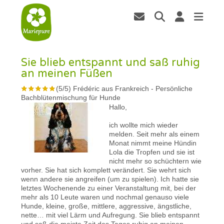
Sie blieb entspannt und saß ruhig
an meinen Füßen
(
5
/
5
)
Frédéric aus Frankreich
-
Persönliche
Bachblütenmischung für Hunde
Hallo,
ich wollte mich wieder
melden. Seit mehr als einem
Monat nimmt meine Hündin
Lola die Tropfen und sie ist
nicht mehr so schüchtern wie
vorher. Sie hat sich komplett verändert. Sie wehrt sich
wenn andere sie angreifen (um zu spielen). Ich hatte sie
letztes Wochenende zu einer Veranstaltung mit, bei der
mehr als 10 Leute waren und nochmal genauso viele
Hunde, kleine, große, mittlere, aggressive, ängstliche,
nette… mit viel Lärm und Aufregung. Sie blieb entspannt
und saß die meiste Zeit des Tages ruhig an meinen