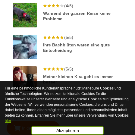
(4/5)
Während der ganzen Reise keine
Probleme
(5/5)
Ihre Bachblüten waren eine gute
Entscheidung
(5/5)
Meiner kleinen Kira geht es immer
besser
Für eine bestmögliche Kundenansprache nutzt Mariepure Cookies und
ähnliche Technologien. Wir nutzen funktionale Cookies für die
Funktionsweise unserer Webseite und analytische Cookies zur Optimierung
der Webseite. Wir verwenden personalisierte Cookies, die uns und Dritten
Bachblüten sind kein Medikament sondern harmlose
dabei helfen, Ihnen einen möglichst passenden und personalisierten Inhalt
Pflanzenextrakte, die man nimmt, um die Gesundheit zu
bieten zu können. Erfahren Sie mehr über unsere Verwendung von Cookies
stärken.
hier
.
In den Warenkorb
© 2026 Mariepure - Webdesign
Publi4u
Akzeptieren