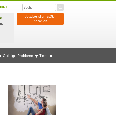
OUNT
Jetzt bestellen, später
NG
bezahlen
und
Geistige Probleme
Tiere