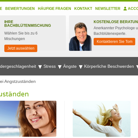
E
BEWERTUNGEN
HÄUFIGE FRAGEN
KONTAKT
NEWSLETTER
ACC
IHRE
KOSTENLOSE BERATU
BACHBLÜTENMISCHUNG
Anerkannter Psychologe 
Wählen Sie bis zu 6
Bachblütenexperte.
Mischungen
Kontaktieren Sie Tom
Jetzt auswählen
edergeschlagenheit
Stress
Ängste
Körperliche Beschwerden
ei Angstzuständen
zuständen