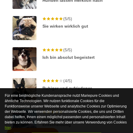
Hunden lassen merklich nach
(5/5)
Sie wirken wirklich gut
(5/5)
Ich bin absolut begeistert
(4/5)
Ruhiger und zufriedener
Für eine bestmögliche Kundenansprache nutzt Mariepure Cookies und
ähnliche Technologien. Wir nutzen funktionale Cookies für die
Funktionsweise unserer Webseite und analytische Cookies zur Optimierung
der Webseite. Wir verwenden personalisierte Cookies, die uns und Dritten
(5/5)
dabei helfen, Ihnen einen möglichst passenden und personalisierten Inhalt
Ihre Bachblüten waren eine gute
bieten zu können. Erfahren Sie mehr über unsere Verwendung von Cookies
Entscheidung
hier
.