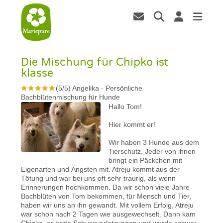
Die Mischung für Chipko ist
klasse
(
5
/
5
)
Angelika
-
Persönliche
Bachblütenmischung für Hunde
Hallo Tom!
Hier kommt er!
Wir haben 3 Hunde aus dem
Tierschutz. Jeder von ihnen
bringt ein Päckchen mit
Eigenarten und Ängsten mit. Atreju kommt aus der
Tötung und war bei uns oft sehr traurig, als wenn
Erinnerungen hochkommen. Da wir schon viele Jahre
Bachblüten von Tom bekommen, für Mensch und Tier,
haben wir uns an ihn gewandt. Mit vollem Erfolg, Atreju
war schon nach 2 Tagen wie ausgewechselt. Dann kam
Chipko, er hatte Schussverletzungen und wurde schwer