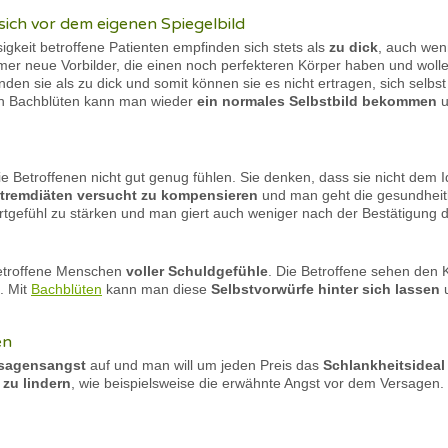
sich vor dem eigenen Spiegelbild
sigkeit betroffene Patienten empfinden sich stets als
zu dick
, auch wenn
mer neue Vorbilder, die einen noch perfekteren Körper haben und woll
den sie als zu dick und somit können sie es nicht ertragen, sich selbs
n Bachblüten kann man wieder
ein normales Selbstbild bekommen
u
 die Betroffenen nicht gut genug fühlen. Sie denken, dass sie nicht de
tremdiäten versucht zu kompensieren
und man geht die gesundheitl
ertgefühl zu stärken und man giert auch weniger nach der Bestätigung
 betroffene Menschen
voller Schuldgefühle
. Die Betroffene sehen de
. Mit
Bachblüten
kann man diese
Selbstvorwürfe hinter sich lassen
u
en
sagensangst
auf und man will um jeden Preis das
Schlankheitsideal
zu lindern
, wie beispielsweise die erwähnte Angst vor dem Versagen.