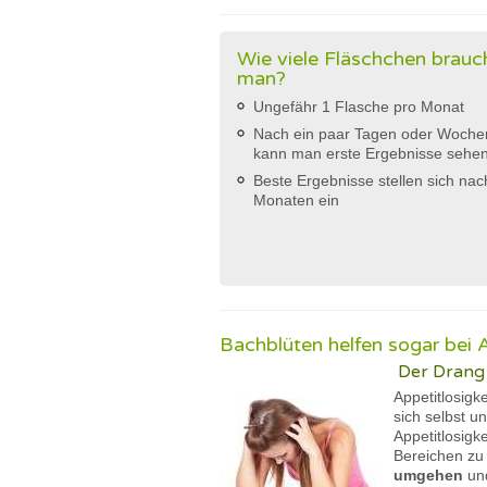
Wie viele Fläschchen brauc
man?
Ungefähr 1 Flasche pro Monat
Nach ein paar Tagen oder Woche
kann man erste Ergebnisse sehe
Beste Ergebnisse stellen sich nac
Monaten ein
Bachblüten helfen sogar bei A
Der Drang 
Appetitlosigk
sich selbst u
Appetitlosigk
Bereichen z
umgehen
und