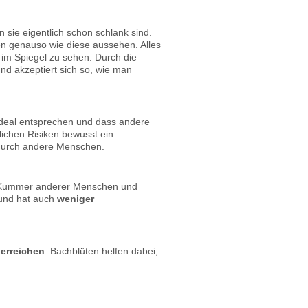
 sie eigentlich schon schlank sind.
en genauso wie diese aussehen. Alles
t im Spiegel zu sehen. Durch die
nd akzeptiert sich so, wie man
m Ideal entsprechen und dass andere
ichen Risiken bewusst ein.
 durch andere Menschen.
n Kummer anderer Menschen und
nd hat auch
weniger
 erreichen
. Bachblüten helfen dabei,