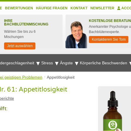
E
BEWERTUNGEN
HÄUFIGE FRAGEN
KONTAKT
NEWSLETTER
ACC
IHRE
KOSTENLOSE BERATU
BACHBLÜTENMISCHUNG
Anerkannter Psychologe 
Wählen Sie bis zu 6
Bachblütenexperte.
Mischungen
Kontaktieren Sie Tom
Jetzt auswählen
edergeschlagenheit
Stress
Ängste
Körperliche Beschwerden
ei geistigen Problemen
Appetitlosigkeit
 61: Appetitlosigkeit
erichte
lft: