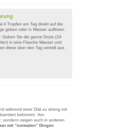
erung
l 4 Tropfen am Tag direkt auf die
ge geben oder in Wasser auflösen
: Geben Sie die ganze Dosis (24
fen) in eine Flasche Wasser und
ken diese über den Tag verteilt aus
nd während einer Diät zu streng mit
räsentiert bekommt. Von
r, sondern neigen auch in anderen
ser mit “normalen” Dingen