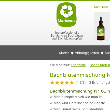
STARTSEIT
Ihre professionelle
Beratung zu Bachblüten
und Bachblütentropfen
Kinder
Abhängigkeiten
Ni
Sie sind hier:
Startseite
Bachblüten b
Bachblütenmischung Nr.
(
4,7
/
5
)
3
Erfahrungsb
Bachblütenmischung Nr. 61 hi
Man akzeptiert sich wie man ist
Man wird Herr über seine Ängste
Man lindert seine Schuldgefühle