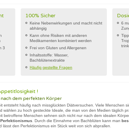
ht
100% Sicher
Dosi
Keine Nebenwirkungen und macht nicht
6 ma
abhängig
Zun
n
Kann ohne Risiken mit anderen
Tipp
n
Medikamenten kombiniert werden
Trop
trin
h 3
Frei von Gluten und Allergenen
Inhaltsstoffe: Wasser,
Bachblütenextrakte
Häufig gestellte Fragen
ppetitlosigkeit !
nach dem perfekten Körper
eit entsteht häufig nach missglückten Diätversuchen. Viele Menschen si
nd wählen zu hoch gesteckte Ideale, die man von den Medien täglich p
eit betroffene Menschen sehnen sich nicht nur nach dem idealen Körpe
u
Perfektionismus
. Durch die Einnahme von Bachblüten kann man
bes
 lässt den Perfektionismus ein Stück weit von sich abprallen.