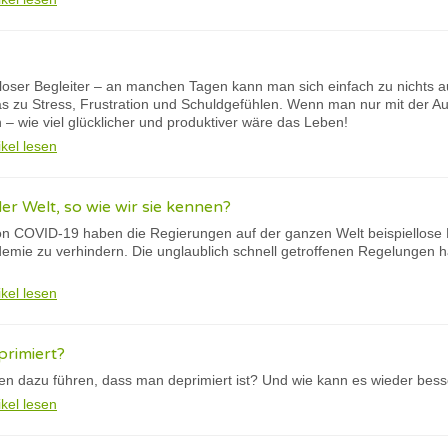
euloser Begleiter – an manchen Tagen kann man sich einfach zu nichts 
 das zu Stress, Frustration und Schuldgefühlen. Wenn man nur mit der A
– wie viel glücklicher und produktiver wäre das Leben!
ikel lesen
er Welt, so wie wir sie kennen?
on COVID-19 haben die Regierungen auf der ganzen Welt beispiellose
emie zu verhindern. Die unglaublich schnell getroffenen Regelungen h
ikel lesen
primiert?
n dazu führen, dass man deprimiert ist? Und wie kann es wieder bes
ikel lesen