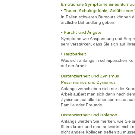
Emotionale Symptome eines Burnout
• Trauer, Schuldgefühle, Gefühle von
In Fällen schweren Burnouts können die
ärztliche Behandlung geben.
• Furcht und Ängste
Symptome wie Anspannung und Sorgen k
sehr verstärken, dass Sie sich auf Ihre
• Reizbarkeit
Was sich anfangs in schnippischen Ko
auf der Arbeit.
Distanziertheit und Zynismus
Pessimismus und Zynismus
Anfangs verschieben sich nur die Koord
Arbeit äußert man sich dann nach dem 
Zynismus auf alle Lebensbereiche aus
Familie oder Freunde.
Distanziertheit und Isolation
Anfangs werden Sie merken, wie Sie s
öfters krank und man antwortet nicht 
nicht andere Kollegen treffen zu müss