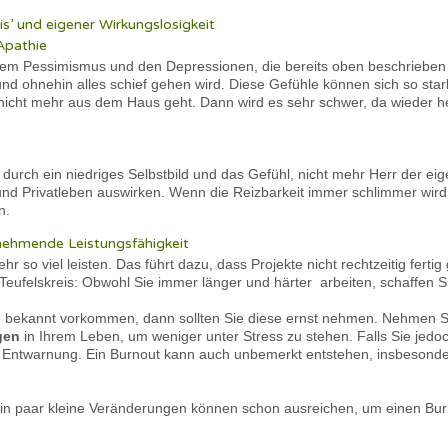
is’ und eigener Wirkungslosigkeit
Apathie
dem Pessimismus und den Depressionen, die bereits oben beschriebe
nd ohnehin alles schief gehen wird. Diese Gefühle können sich so st
r nicht mehr aus dem Haus geht. Dann wird es sehr schwer, da wiede
durch ein niedriges Selbstbild und das Gefühl, nicht mehr Herr der eig
 und Privatleben auswirken. Wenn die Reizbarkeit immer schlimmer wird
n.
nehmende Leistungsfähigkeit
hr so viel leisten. Das führt dazu, dass Projekte nicht rechtzeitig fer
in Teufelskreis: Obwohl Sie immer länger und härter arbeiten, schaffen
ekannt vorkommen, dann sollten Sie diese ernst nehmen. Nehmen Si
gen
in Ihrem Leben, um weniger unter Stress zu stehen. Falls Sie jedo
e Entwarnung. Ein Burnout kann auch unbemerkt entstehen, insbesonde
Ein paar kleine Veränderungen können schon ausreichen, um einen Bur