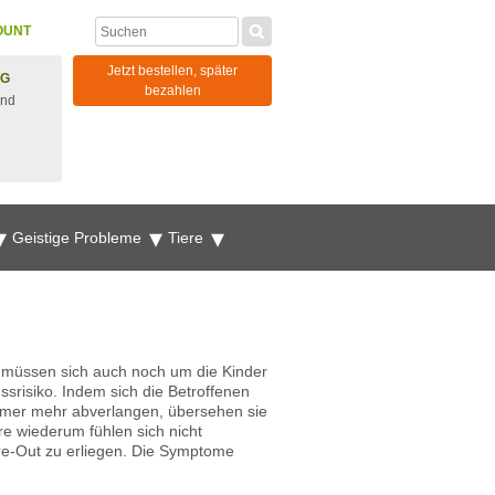
OUNT
Jetzt bestellen, später
NG
bezahlen
und
Geistige Probleme
Tiere
d müssen sich auch noch um die Kinder
ssrisiko. Indem sich die Betroffenen
 immer mehr abverlangen, übersehen sie
re wiederum fühlen sich nicht
re-Out zu erliegen. Die Symptome