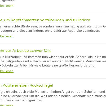
ckgewinnt.
ikel lesen
ge, um Kopfschmerzen vorzubeugen und zu lindern
 eine echte Bürde sein, besonders wenn sie häufig auftreten. Zum Glü
beugen und diese zu lindern, ohne dafür zur Apotheke zu müssen.
ikel lesen
r zur Arbeit so schwer fällt
n in Kurzarbeit und kommen nun wieder zur Arbeit. Andere, die in Heim
che Tätigkeiten sind einfach verschwunden: Nicht wenige Menschen w
Rückkehr zur Arbeit für viele Leute eine große Herausforderung.
ikel lesen
en Köpfe erleben Rückschläge!
olgreich sein, doch viele Menschen haben Angst vor dem Scheitern und
eine Rucksacktour um die Welt oder ein neues Geschäft: Man muss a
rd, bevor man erfolgreich ist.
ikel lesen