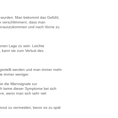
n wurden. Man bekommt das Gefühl,
ark verschlimmern, dass man
r herauszukommen und nach Vorne zu
enen Lage zu sein. Leichte
, kann sie zum Verlust des
tig gestellt werden und man immer mehr
 Sie immer weniger.
e die Warnsignale zur
ch keine dieser Symptome bei sich
re, wenn man sich sehr viel
nout zu vermeiden, bevor es zu spät