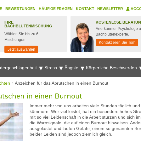
E
BEWERTUNGEN
HÄUFIGE FRAGEN
KONTAKT
NEWSLETTER
ACC
IHRE
KOSTENLOSE BERATU
BACHBLÜTENMISCHUNG
Anerkannter Psychologe 
Wählen Sie bis zu 6
Bachblütenexperte.
Mischungen
Kontaktieren Sie Tom
Jetzt auswählen
edergeschlagenheit
Stress
Ängste
Körperliche Beschwerden
chten
Anzeichen für das Abrutschen in einen Burnout
utschen in einen Burnout
Immer mehr von uns arbeiten viele Stunden täglich un
kümmern. Wer viel leistet, hat ein besonders hohes Stre
mit so viel Leidenschaft in die Arbeit stürzen und sich
die Warnsignale, die auf einen Burnout hinweisen. Ande
ausgelastet und laufen Gefahr, einem so genannten Bo
beider Leiden sind jedoch ziemlich gleich.