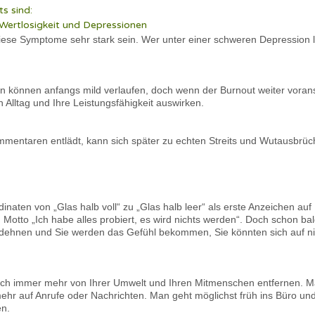
s sind:
 Wertlosigkeit und Depressionen
se Symptome sehr stark sein. Wer unter einer schweren Depression leid
önnen anfangs mild verlaufen, doch wenn der Burnout weiter voransc
n Alltag und Ihre Leistungsfähigkeit auswirken.
mmentaren entlädt, kann sich später zu echten Streits und Wutausbrü
inaten von „Glas halb voll“ zu „Glas halb leer“ als erste Anzeichen a
Motto „Ich habe alles probiert, es wird nichts werden“. Doch schon b
dehnen und Sie werden das Gefühl bekommen, Sie könnten sich auf ni
ich immer mehr von Ihrer Umwelt und Ihren Mitmenschen entfernen. Man
mehr auf Anrufe oder Nachrichten. Man geht möglichst früh ins Büro un
en.