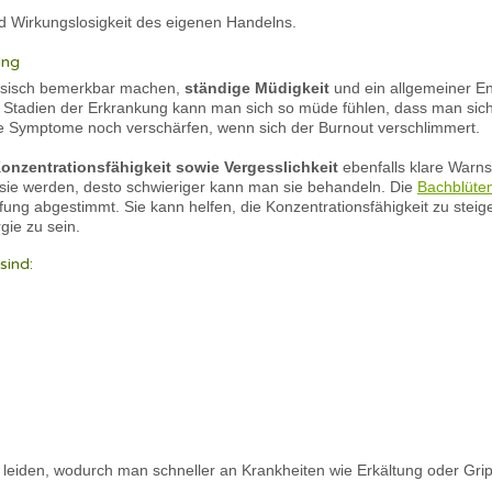
d Wirkungslosigkeit des eigenen Handelns.
ung
ysisch bemerkbar machen,
ständige Müdigkeit
und ein allgemeiner En
n Stadien der Erkrankung kann man sich so müde fühlen, dass man sic
se Symptome noch verschärfen, wenn sich der Burnout verschlimmert.
nzentrationsfähigkeit sowie Vergesslichkeit
ebenfalls klare Warnsi
r sie werden, desto schwieriger kann man sie behandeln. Die
Bachblüte
ung abgestimmt. Sie kann helfen, die Konzentrationsfähigkeit zu steig
gie zu sein.
sind:
eiden, wodurch man schneller an Krankheiten wie Erkältung oder Gri