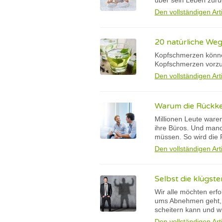
über sein Leben zurü
Den vollständigen Art
20 natürliche We
Kopfschmerzen können
Kopfschmerzen vorzu
Den vollständigen Art
Warum die Rückkeh
Millionen Leute ware
ihre Büros. Und man
müssen. So wird die 
Den vollständigen Art
Selbst die klügst
Wir alle möchten erf
ums Abnehmen geht, 
scheitern kann und wi
Den vollständigen Art