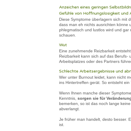
Anzeichen eines geringen Selbstbildn
Gefühle von Hoffnungslosigkeit und 
Diese Symptome überlagern sich mit 
dass man eh nichts ausrichten könne u
phlegmatisch und lustlos wird und ga
schauen.
Wut
Eine zunehmende Reizbarkeit entsteht 
Reizbarkeit kann sich auf das Berufs-
Arbeitsplatzes oder des Partners führe
Schlechte Arbeitsergebnisse und ab
Wer unter Burnout leidet, kann nicht me
ins Hintertreffen gerät. So entsteht e
Wenn Ihnen manche dieser Symptome b
Kenntnis,
sorgen sie für Veränderun
bemerken, so ist das noch lange kein
abverlangt.
Je früher man handelt, desto besser. 
ist.