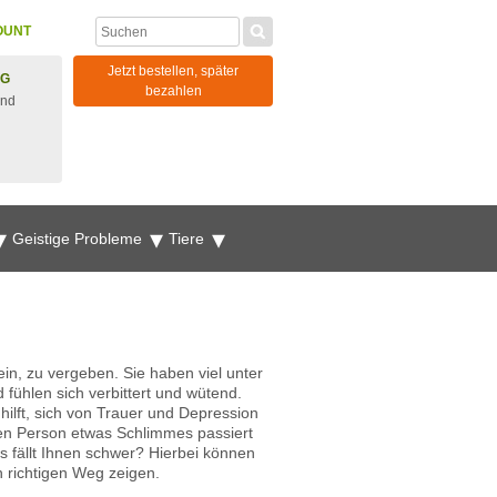
OUNT
Jetzt bestellen, später
NG
bezahlen
und
Geistige Probleme
Tiere
in, zu vergeben. Sie haben viel unter
fühlen sich verbittert und wütend.
ilft, sich von Trauer und Depression
en Person etwas Schlimmes passiert
es fällt Ihnen schwer? Hierbei können
n richtigen Weg zeigen.