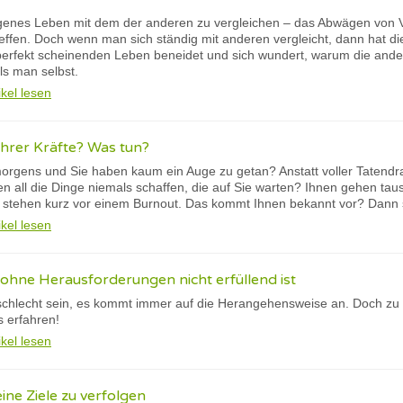
eigenes Leben mit dem der anderen zu vergleichen – das Abwägen von Vo
effen. Doch wenn man sich ständig mit anderen vergleicht, dann hat d
perfekt scheinenden Leben beneidet und sich wundert, warum die andere
als man selbst.
ikel lesen
Ihrer Kräfte? Was tun?
morgens und Sie haben kaum ein Auge zu getan? Anstatt voller Tatendra
en all die Dinge niemals schaffen, die auf Sie warten? Ihnen gehen ta
e stehen kurz vor einem Burnout. Das kommt Ihnen bekannt vor? Dann si
ikel lesen
ohne Herausforderungen nicht erfüllend ist
schlecht sein, es kommt immer auf die Herangehensweise an. Doch zu v
s erfahren!
ikel lesen
ine Ziele zu verfolgen