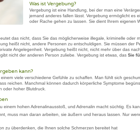
Was ist Vergebung?
Vergebung ist eine Handlung, bei der man eine Verärg
jemand anderes fallen lässt. Vergebung ermöglicht es ei
oder Rache gehen zu lassen. Sie dient Ihrem eigenen 
et das nicht, dass Sie das möglicherweise illegale, kriminelle oder m
ung heißt nicht, andere Personen zu entschuldigen. Sie müssen der P
private Angelegenheit. Vergebung heißt nicht, nicht mehr über das nac
rgibt nicht der anderen Person zuliebe. Vergebung ist etwas, das
Sie fü
ergeben kann?
inem viele verschiedene Gefühle zu schaffen. Man fühlt sich geschun
Hass reichen. Manchmal können dadurch körperliche Symptome begünsti
 oder hoher Blutdruck.
eben
zu einem hohen Adrenalinausstoß, und Adrenalin macht süchtig. Es kan
nnt, muss man daran arbeiten, sie äußern und heraus lassen. Nur wen
tion zu überdenken, die Ihnen solche Schmerzen bereitet hat