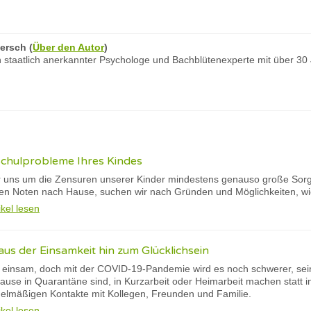
ersch
(
Über den Autor
)
 staatlich anerkannter Psychologe und Bachblütenexperte mit über 30
Schulprobleme Ihres Kindes
r uns um die Zensuren unserer Kinder mindestens genauso große Sorg
ten Noten nach Hause, suchen wir nach Gründen und Möglichkeiten, wi
ikel lesen
us der Einsamkeit hin zum Glücklichsein
l einsam, doch mit der COVID-19-Pandemie wird es noch schwerer, sein
Hause in Quarantäne sind, in Kurzarbeit oder Heimarbeit machen statt 
gelmäßigen Kontakte mit Kollegen, Freunden und Familie.
ikel lesen