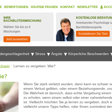
E
BEWERTUNGEN
HÄUFIGE FRAGEN
KONTAKT
NEWSLETTER
ACC
IHRE
KOSTENLOSE BERATU
BACHBLÜTENMISCHUNG
Anerkannter Psychologe 
Wählen Sie bis zu 6
Bachblütenexperte.
Mischungen
Kontaktieren Sie Tom
Jetzt auswählen
edergeschlagenheit
Stress
Ängste
Körperliche Beschwerden
ichsein
Lernen zu vergeben: Wie?
ie?
Wenn Sie stark verletzt wurden, dann kann es schwer se
einem Verlust gelitten, oder einem Beziehungsende, und 
Die Wahrheit ist dennoch, dass echte Vergebung einem h
zu erholen, wenn einem selbst oder einer nahestehend
ist. Vielleicht möchten Sie ja lernen zu vergeben, doch 
vielleicht unsere Tipps helfen, oder Ihnen zumindest de