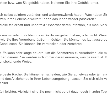
hlen bzw. was Sie gefühlt haben. Nehmen Sie Ihre Gefühle ernst.
ch selbst seitdem verändert und weiterentwickelt haben. Was haben Si
zen Ihres Lebens erweitert? Kann das Ihnen wieder passieren?
 diese fehlerhaft und unperfekt? Was war deren Intention, als man Sie 
erson mitteilen möchten, dass Sie ihr vergeben haben, oder nicht. Wen
h, wie Sie Ihre Vergebung äußern möchten. Sie könnten es laut aussprec
ßend lesen. Sie können ihn verstecken oder zerstören.
cht. Es kann sehr lange dauern, um die Schmerzen zu verarbeiten, die 
chen dauern. Sie werden sich immer daran erinnern, was passiert ist. 
bensbejahende Weise.
ie beste Rache. Sie können entscheiden, wie Sie auf etwas oder jemande
nd das Anziehende in Ihrer Lebensumgebung. Lassen Sie sich nicht von
t sind.
t leichter. Vielleicht sind Sie noch nicht bereit dazu, doch in zehn 