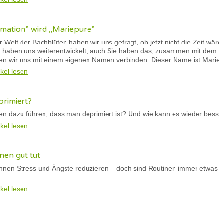
rmation” wird „Mariepure”
 Welt der Bachblüten haben wir uns gefragt, ob jetzt nicht die Zeit wä
 haben uns weiterentwickelt, auch Sie haben das, zusammen mit dem V
n wir uns mit einem eigenen Namen verbinden. Dieser Name ist Mari
ikel lesen
primiert?
n dazu führen, dass man deprimiert ist? Und wie kann es wieder bes
ikel lesen
nen gut tut
nnen Stress und Ängste reduzieren – doch sind Routinen immer etwas
ikel lesen