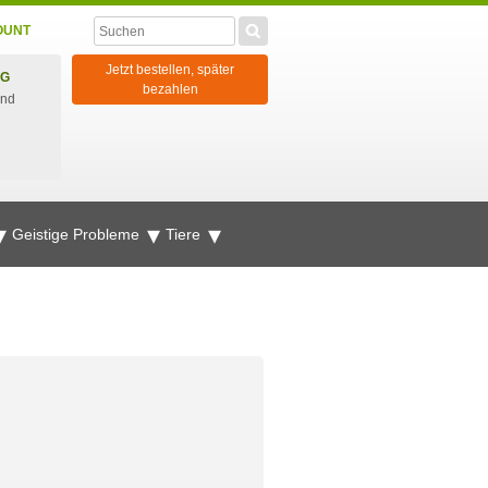
OUNT
Jetzt bestellen, später
NG
bezahlen
und
Geistige Probleme
Tiere