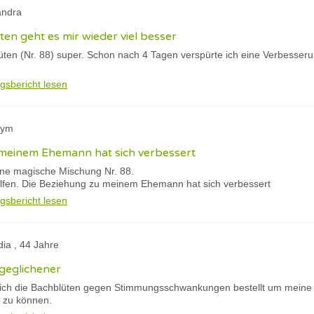
andra
en geht es mir wieder viel besser
lüten (Nr. 88) super. Schon nach 4 Tagen verspürte ich eine Verbesser
gsbericht lesen
nym
 meinem Ehemann hat sich verbessert
ine magische Mischung Nr. 88.
olfen. Die Beziehung zu meinem Ehemann hat sich verbessert
gsbericht lesen
dia , 44 Jahre
sgeglichener
tte ich die Bachblüten gegen Stimmungsschwankungen bestellt um me
n zu können.