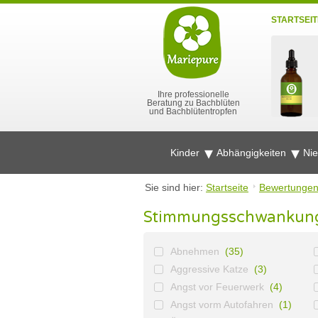
STARTSEIT
Ihre professionelle
Beratung zu Bachblüten
und Bachblütentropfen
Kinder
Abhängigkeiten
Ni
Sie sind hier:
Startseite
Bewertunge
Stimmungsschwankun
Abnehmen
(35)
Aggressive Katze
(3)
Angst vor Feuerwerk
(4)
Angst vorm Autofahren
(1)