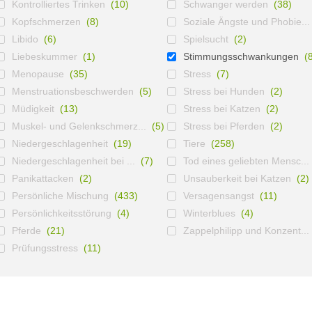
Kontrolliertes Trinken
(10)
Schwanger werden
(38)
Kopfschmerzen
(8)
Soziale Ängste und Phobie...
Libido
(6)
Spielsucht
(2)
Liebeskummer
(1)
Stimmungsschwankungen
(
Menopause
(35)
Stress
(7)
Menstruationsbeschwerden
(5)
Stress bei Hunden
(2)
Müdigkeit
(13)
Stress bei Katzen
(2)
Muskel- und Gelenkschmerz...
(5)
Stress bei Pferden
(2)
Niedergeschlagenheit
(19)
Tiere
(258)
Niedergeschlagenheit bei ...
(7)
Tod eines geliebten Mensc...
Panikattacken
(2)
Unsauberkeit bei Katzen
(2)
Persönliche Mischung
(433)
Versagensangst
(11)
Persönlichkeitsstörung
(4)
Winterblues
(4)
Pferde
(21)
Zappelphilipp und Konzent...
Prüfungsstress
(11)