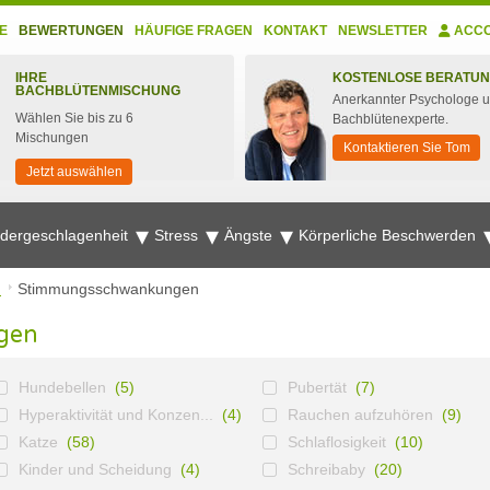
E
BEWERTUNGEN
HÄUFIGE FRAGEN
KONTAKT
NEWSLETTER
ACC
IHRE
KOSTENLOSE BERATU
BACHBLÜTENMISCHUNG
Anerkannter Psychologe 
Wählen Sie bis zu 6
Bachblütenexperte.
Mischungen
Kontaktieren Sie Tom
Jetzt auswählen
edergeschlagenheit
Stress
Ängste
Körperliche Beschwerden
n
Stimmungsschwankungen
gen
Hundebellen
(5)
Pubertät
(7)
Hyperaktivität und Konzen...
(4)
Rauchen aufzuhören
(9)
Katze
(58)
Schlaflosigkeit
(10)
Kinder und Scheidung
(4)
Schreibaby
(20)