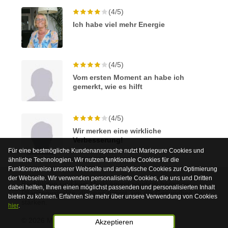
(4/5)
Ich habe viel mehr Energie
(4/5)
Vom ersten Moment an habe ich
gemerkt, wie es hilft
(4/5)
Wir merken eine wirkliche
Verbesserung!
Für eine bestmögliche Kundenansprache nutzt Mariepure Cookies und
ähnliche Technologien. Wir nutzen funktionale Cookies für die
Funktionsweise unserer Webseite und analytische Cookies zur Optimierung
der Webseite. Wir verwenden personalisierte Cookies, die uns und Dritten
Bachblüten sind kein Medikament sondern harmlose
dabei helfen, Ihnen einen möglichst passenden und personalisierten Inhalt
Pflanzenextrakte, die man nimmt, um die Gesundheit zu
bieten zu können. Erfahren Sie mehr über unsere Verwendung von Cookies
stärken.
hier
.
© 2026 Mariepure - Webdesign
Publi4u
Akzeptieren