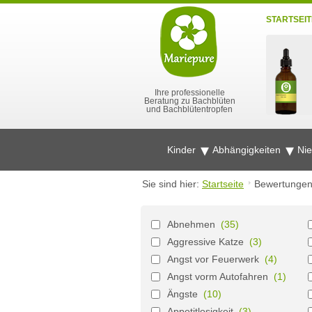
STARTSEIT
Ihre professionelle
Beratung zu Bachblüten
und Bachblütentropfen
Kinder
Abhängigkeiten
Ni
Sie sind hier:
Startseite
Bewertunge
Abnehmen
(35)
Aggressive Katze
(3)
Angst vor Feuerwerk
(4)
Angst vorm Autofahren
(1)
Ängste
(10)
Appetitlosigkeit
(3)