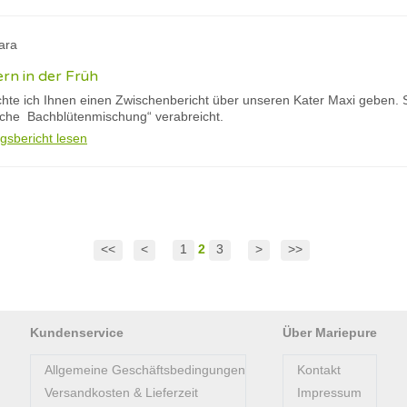
ara
ern in der Früh
te ich Ihnen einen Zwischenbericht über unseren Kater Maxi geben. S
liche Bachblütenmischung“ verabreicht.
gsbericht lesen
<<
<
1
2
3
>
>>
Kundenservice
Über Mariepure
Allgemeine Geschäftsbedingungen
Kontakt
Versandkosten & Lieferzeit
Impressum