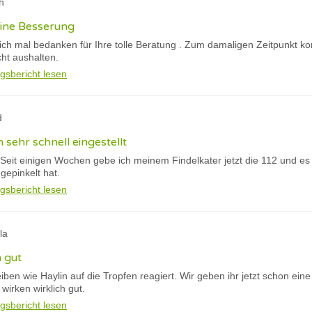
h
eine Besserung
ich mal bedanken für Ihre tolle Beratung . Zum damaligen Zeitpunkt 
cht aushalten.
gsbericht lesen
d
h sehr schnell eingestellt
! Seit einigen Wochen gebe ich meinem Findelkater jetzt die 112 und es 
gepinkelt hat.
gsbericht lesen
la
h gut
eiben wie Haylin auf die Tropfen reagiert. Wir geben ihr jetzt schon ein
irken wirklich gut.
gsbericht lesen