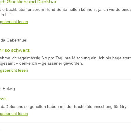
fach Glücklich und Dankbar
die Bachblüten unserem Hund Senta helfen können , ja ich wurde eines 
a hilft.
gsbericht lesen
anda Gaberthuel
hr so schwarz
ehme ich regelmässig 6 x pro Tag Ihre Mischung ein. Ich bin begeister
sgesamt – denke ich – gelassener geworden.
gsbericht lesen
e Helwig
sst
r, daß Sie uns so geholfen haben mit der Bachblütenmischung für Gry.
gsbericht lesen