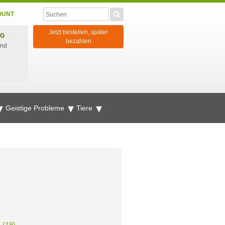
OUNT
Jetzt bestellen, später
NG
bezahlen
und
Geistige Probleme
Tiere
(19)