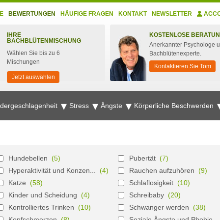
E
BEWERTUNGEN
HÄUFIGE FRAGEN
KONTAKT
NEWSLETTER
ACC
IHRE
KOSTENLOSE BERATU
BACHBLÜTENMISCHUNG
Anerkannter Psychologe 
Wählen Sie bis zu 6
Bachblütenexperte.
Mischungen
Kontaktieren Sie Tom
Jetzt auswählen
edergeschlagenheit
Stress
Ängste
Körperliche Beschwerden
n
Hundebellen
(5)
Pubertät
(7)
Hyperaktivität und Konzen...
(4)
Rauchen aufzuhören
(9)
Katze
(58)
Schlaflosigkeit
(10)
Kinder und Scheidung
(4)
Schreibaby
(20)
Kontrolliertes Trinken
(10)
Schwanger werden
(38)
Kopfschmerzen
(8)
Soziale Ängste und Phobie...