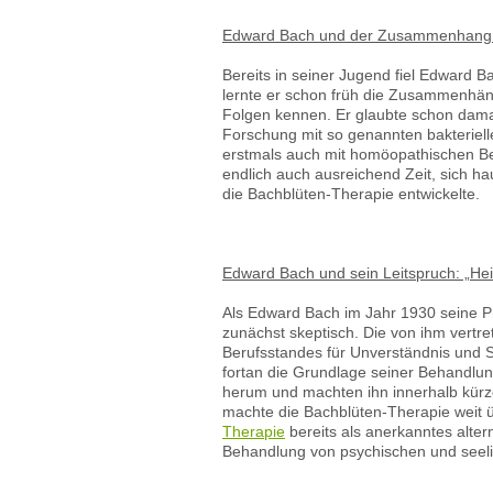
Edward Bach und der Zusammenhang z
Bereits in seiner Jugend fiel Edward B
lernte er schon früh die Zusammenhä
Folgen kennen. Er glaubte schon dam
Forschung mit so genannten bakterielle
erstmals auch mit homöopathischen Be
endlich auch ausreichend Zeit, sich h
die Bachblüten-Therapie entwickelte.
Edward Bach und sein Leitspruch: „Heil
Als Edward Bach im Jahr 1930 seine Pr
zunächst skeptisch. Die von ihm vertret
Berufsstandes für Unverständnis und S
fortan die Grundlage seiner Behandlung
herum und machten ihn innerhalb kürze
machte die Bachblüten-Therapie weit 
Therapie
bereits als anerkanntes alter
Behandlung von psychischen und seel