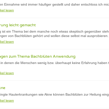
 Einnahme wird immer häufiger gestellt und daher entschloss ich mich
ikel lesen
rung leicht gemacht
g ist ein Thema bei dem manche noch etwas skeptisch gegenüber steh
ngen von Bachblüten gehört und wollen diese selbst mal ausprobieren.
ikel lesen
Fragen zum Thema Bachblüten Anwendung
, in denen die Menschen wenig bzw. überhaupt keine Erfahrung haben t
ikel lesen
kne
ingte Hauterkrankungen wie Akne können Bachblüten zur Heilung eing
ikel lesen