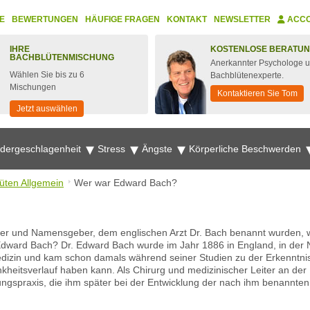
E
BEWERTUNGEN
HÄUFIGE FRAGEN
KONTAKT
NEWSLETTER
ACC
IHRE
KOSTENLOSE BERATU
BACHBLÜTENMISCHUNG
Anerkannter Psychologe 
Wählen Sie bis zu 6
Bachblütenexperte.
Mischungen
Kontaktieren Sie Tom
Jetzt auswählen
edergeschlagenheit
Stress
Ängste
Körperliche Beschwerden
üten Allgemein
Wer war Edward Bach?
der und Namensgeber, dem englischen Arzt Dr. Bach benannt wurden, w
r Edward Bach? Dr. Edward Bach wurde im Jahr 1886 in England, in de
izin und kam schon damals während seiner Studien zu der Erkenntnis,
kheitsverlauf haben kann. Als Chirurg und medizinischer Leiter an der 
gspraxis, die ihm später bei der Entwicklung der nach ihm benannte