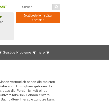
OUNT
Jetzt bestellen, später
NG
bezahlen
und
Geistige Probleme
Tiere
issen vermutlich schon die meisten
r Nähe von Birmingham geboren. Er
 dass die Persönlichkeit eines
Universitätsklinik London erwarb
n Bachblüten-Therapie zunutze kam.