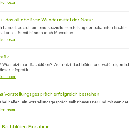
ikel lesen
i : das alkoholfreie Wundermittel der Natur
i handelt es sich um eine spezielle Herstellung der bekannten Bachblü
halten ist. Somit können auch Menschen....
ikel lesen
afik
 Wie nutzt man Bachblüten? Wer nutzt Bachblüten und wofür eigentlic
ieser Infografik.
ikel lesen
as Vorstellungsgespräch erfolgreich bestehen
bei helfen, ein Vorstellungsgespräch selbstbewusster und mit weniger
ikel lesen
ie Bachblüten Einnahme