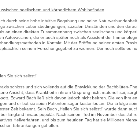
wischen seelischem und körperlichem Wohlbefinden
ach durch seine hohe intuitive Begabung und seine Naturverbundenheit 
nge zwischen Lebensbedingungen, sozialen Umständen und den daraus 
als an einen direkten Zusammenhang zwischen seelischem und körperl
n Autovaccinen, die er auch später noch als Assistent der Immunologis
handlungsmethoden in Kontakt. Mit der Eröffnung seiner ersten Praxis
auptsächlich seinem Forschungsgebiet zu widmen. Dennoch sollte es no
en Sie sich selbst!“
axis schloss und sich vollends auf die Entwicklung der Bachblüten-The
ene Ansicht, dass Krankheit in ihrem Ursprung nicht materiell sei, sorg
pott. Edward Bach ließ sich davon jedoch nicht beirren. Die von ihm e
en und er bot sie seien Patienten sogar kostenlos an. Die Erfolge sei
ster Zeit bekannt. Sein Buch „Heilen Sie sich selbst!“ wurde dann au
über England hinaus populär. Nach seinem Tod im November des Jahre
natives Heilverfahren, und bis zum heutigen Tag hat sie Millionen Mensc
ischen Erkrankungen geholfen.