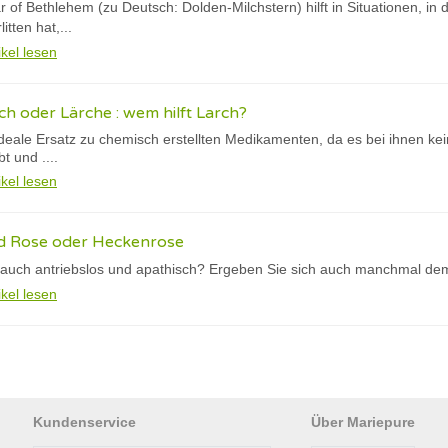
tar of Bethlehem (zu Deutsch:
Dolden-Milchstern
) hilft in Situationen, 
tten hat,...
ikel lesen
ch oder Lärche : wem hilft Larch?
ideale Ersatz zu chemisch erstellten Medikamenten, da es bei ihnen k
t und ....
ikel lesen
ld Rose oder Heckenrose
h auch antriebslos und apathisch? Ergeben Sie sich auch manchmal dem,
ikel lesen
Kundenservice
Über Mariepure