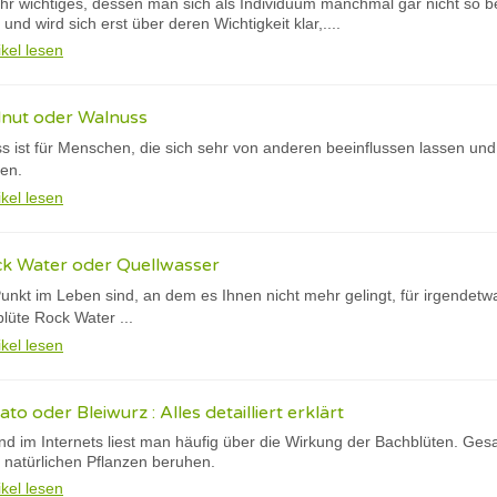
ehr wichtiges, dessen man sich als Individuum manchmal gar nicht so b
 und wird sich erst über deren Wichtigkeit klar,....
ikel lesen
lnut oder Walnuss
s ist für Menschen, die sich sehr von anderen beeinflussen lassen und
sen.
ikel lesen
ck Water oder Quellwasser
nkt im Leben sind, an dem es Ihnen nicht mehr gelingt, für irgendet
lüte Rock Water ...
ikel lesen
to oder Bleiwurz : Alles detailliert erklärt
und im Internets liest man häufig über die Wirkung der Bachblüten. Gesa
s natürlichen Pflanzen beruhen.
ikel lesen