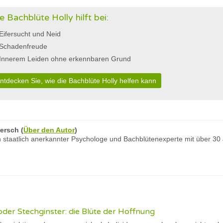
e Bachblüte Holly hilft bei:
Eifersucht und Neid
Schadenfreude
Innerem Leiden ohne erkennbaren Grund
ntdecken Sie, wie die Bachblüte Holly helfen kann
ersch
(
Über den Autor
)
 staatlich anerkannter Psychologe und Bachblütenexperte mit über 30
der Stechginster: die Blüte der Hoffnung