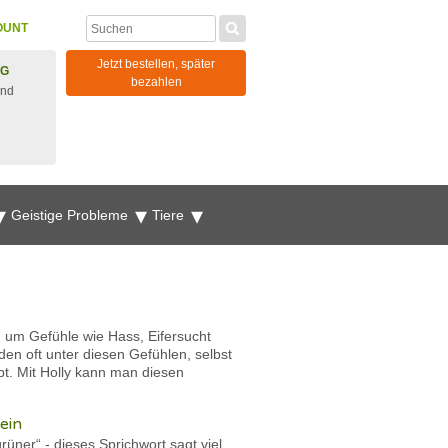
OUNT
Jetzt bestellen, später
NG
bezahlen
und
Geistige Probleme
Tiere
, um Gefühle wie Hass, Eifersucht
n oft unter diesen Gefühlen, selbst
t. Mit Holly kann man diesen
ein
üner“ - dieses Sprichwort sagt viel