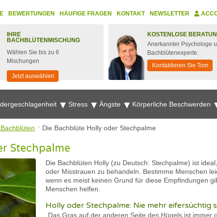
E
BEWERTUNGEN
HÄUFIGE FRAGEN
KONTAKT
NEWSLETTER
ACC
IHRE
KOSTENLOSE BERATU
BACHBLÜTENMISCHUNG
Anerkannter Psychologe 
Wählen Sie bis zu 6
Bachblütenexperte.
Mischungen
Kontaktieren Sie Tom
Jetzt auswählen
edergeschlagenheit
Stress
Ängste
Körperliche Beschwerden
 Bachblüten
Die Bachblüte Holly oder Stechpalme
er Stechpalme
Die Bachblüten Holly (zu Deutsch: Stechpalme) ist ideal
oder Misstrauen zu behandeln. Bestimme Menschen leide
wenn es meist keinen Grund für diese Empfindungen gib
Menschen helfen.
Holly oder Stechpalme: Nie mehr eifersüchtig s
„Das Gras auf der anderen Seite des Hügels ist immer gr