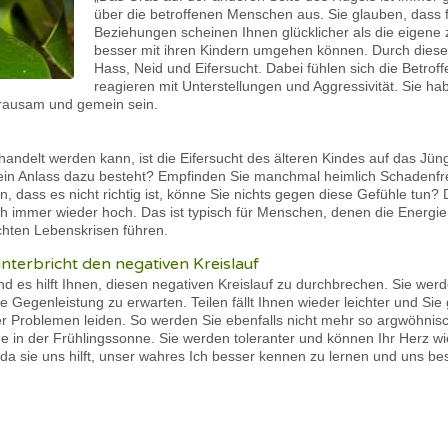
über die betroffenen Menschen aus. Sie glauben, dass f
Beziehungen scheinen Ihnen glücklicher als die eigene 
besser mit ihren Kindern umgehen können. Durch die
Hass, Neid und Eifersucht. Dabei fühlen sich die Betroff
reagieren mit Unterstellungen und Aggressivität. Sie ha
rausam und gemein sein.
handelt werden kann, ist die Eifersucht des älteren Kindes auf das Jüng
 kein Anlass dazu besteht? Empfinden Sie manchmal heimlich Schaden
, dass es nicht richtig ist, könne Sie nichts gegen diese Gefühle tu
h immer wieder hoch. Das ist typisch für Menschen, denen die Energi
chten Lebenskrisen führen.
unterbricht den negativen Kreislauf
 und es hilft Ihnen, diesen negativen Kreislauf zu durchbrechen. Sie we
 Gegenleistung zu erwarten. Teilen fällt Ihnen wieder leichter und S
er Problemen leiden. So werden Sie ebenfalls nicht mehr so argwöhnisc
 in der Frühlingssonne. Sie werden toleranter und können Ihr Herz wi
, da sie uns hilft, unser wahres Ich besser kennen zu lernen und uns b