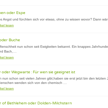
pen oder Espe
os Angst und fürchten sich vor etwas, ohne zu wissen wovor? Dann wär
ikel lesen
oder Buche
enschheit nun schon seit Ewigkeiten bekannt. Ein knappes Jahrhundert 
d Bach,....
ikel lesen
 oder Wegwarte : Für wen sie geeignet ist
nun schon seit vielen Jahren gibt,haben sie erst jetzt bin den letzte
enschen wenden sich von den chemisch ....
ikel lesen
ar of Bethlehem oder Dolden-Milchstern