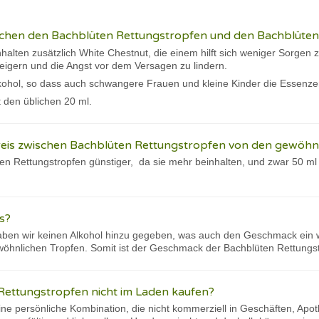
ischen den Bachblüten Rettungstropfen und den Bachblüten
halten zusätzlich White Chestnut, die einem hilft sich weniger Sorge
steigern und die Angst vor dem Versagen zu lindern.
Alkohol, so dass auch schwangere Frauen und kleine Kinder die Esse
tt den üblichen 20 ml.
reis zwischen Bachblüten Rettungstropfen von den gewöhn
üten Rettungstropfen günstiger, da sie mehr beinhalten, und zwar 50 m
s?
aben wir keinen Alkohol hinzu gegeben, was auch den Geschmack ein w
wöhnlichen Tropfen. Somit ist der Geschmack der Bachblüten Rettungst
Rettungstropfen nicht im Laden kaufen?
ine persönliche Kombination, die nicht kommerziell in Geschäften, Apo