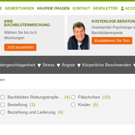
E
BEWERTUNGEN
HÄUFIGE FRAGEN
KONTAKT
NEWSLETTER
ACC
IHRE
KOSTENLOSE BERATU
BACHBLÜTENMISCHUNG
Anerkannter Psychologe 
Wählen Sie bis zu 6
Bachblütenexperte.
Mischungen
Kontaktieren Sie Tom
Jetzt auswählen
edergeschlagenheit
Stress
Ängste
Körperliche Beschwerden
gen
Bachblüten Rettungstropfe...
(4)
Fläschchen
(10)
Bestellung
(3)
Kinder
(5)
Bezahlung und Lieferung
(4)