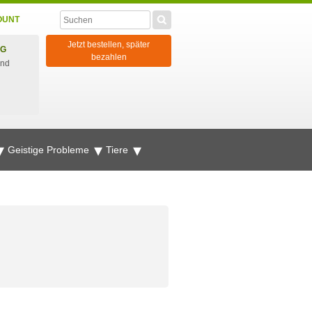
OUNT
Jetzt bestellen, später
NG
bezahlen
und
Geistige Probleme
Tiere