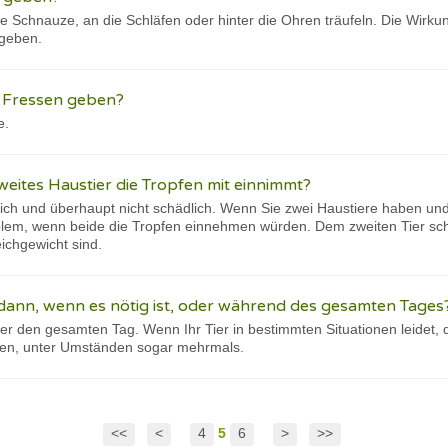
e Schnauze, an die Schläfen oder hinter die Ohren träufeln. Die Wirkun
 geben.
s Fressen geben?
e.
zweites Haustier die Tropfen mit einnimmt?
lich und überhaupt nicht schädlich. Wenn Sie zwei Haustiere haben u
blem, wenn beide die Tropfen einnehmen würden. Dem zweiten Tier scha
ichgewicht sind.
dann, wenn es nötig ist, oder während des gesamten Tages
ber den gesamten Tag. Wenn Ihr Tier in bestimmten Situationen leidet,
en, unter Umständen sogar mehrmals.
<<
<
4
5
6
>
>>