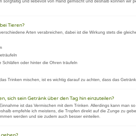
 sorgfältig und liebevoll von Hand gemischt und deshalb können wir per
ei Tieren?
rschiedene Arten verabreichen, dabei ist die Wirkung stets die gleich
en
eträufeln
 Schläfen oder hinter die Ohren träufeln
das Trinken mischen, ist es wichtig darauf zu achten, dass das Geträn
en, sich sein Getränk über den Tag hin einzuteilen?
Einnahme ist das Vermischen mit dem Trinken. Allerdings kann man so n
Deshalb empfehle ich meistens, die Tropfen direkt auf die Zunge zu gebe
nommen werden und sie zudem auch besser einteilen.
l geben?