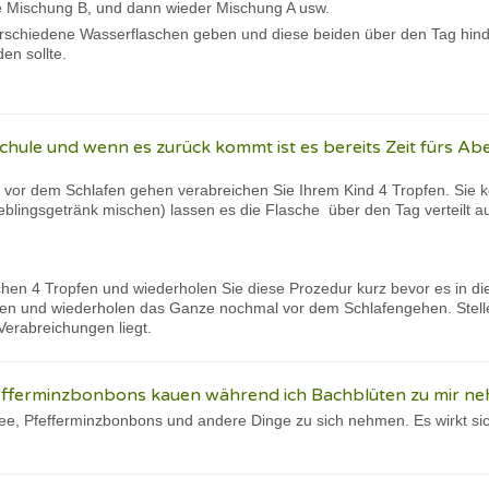
e Mischung B, und dann wieder Mischung A usw.
erschiedene Wasserflaschen geben und diese beiden über den Tag hind
en sollte.
chule und wenn es zurück kommt ist es bereits Zeit fürs Ab
vor dem Schlafen gehen verabreichen Sie Ihrem Kind 4 Tropfen. Sie kö
eblingsgetränk mischen) lassen es die Flasche über den Tag verteilt a
n 4 Tropfen und wiederholen Sie diese Prozedur kurz bevor es in di
n und wiederholen das Ganze nochmal vor dem Schlafengehen. Stellen
erabreichungen liegt.
fefferminzbonbons kauen während ich Bachblüten zu mir n
ee, Pfefferminzbonbons und andere Dinge zu sich nehmen. Es wirkt sich