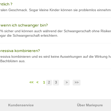
tlich ?
tralen Geschmack. Sogar kleine Kinder können sie problemlos einnehm
 wenn ich schwanger bin?
0% sicher und können auch während der Schwangerschaft ohne Risik
gar die Schwangerschaft erleichtern.
pressiva kombinieren?
ressiva kombinieren und es wird keine Auswirkungen auf die Wirkung ha
 Bachblüten aus.
<<
<
1
2
3
>
>>
Kundenservice
Über Mariepure