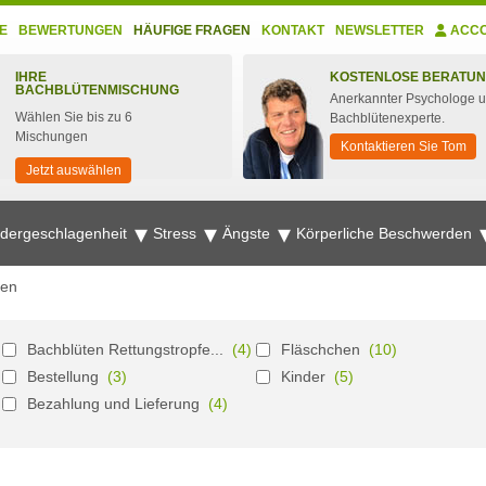
E
BEWERTUNGEN
HÄUFIGE FRAGEN
KONTAKT
NEWSLETTER
ACC
IHRE
KOSTENLOSE BERATU
BACHBLÜTENMISCHUNG
Anerkannter Psychologe 
Wählen Sie bis zu 6
Bachblütenexperte.
Mischungen
Kontaktieren Sie Tom
Jetzt auswählen
edergeschlagenheit
Stress
Ängste
Körperliche Beschwerden
gen
Bachblüten Rettungstropfe...
(4)
Fläschchen
(10)
Bestellung
(3)
Kinder
(5)
Bezahlung und Lieferung
(4)