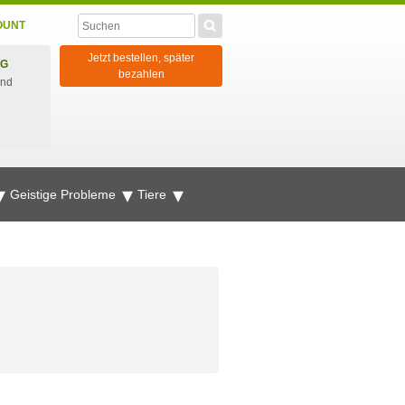
OUNT
Jetzt bestellen, später
NG
bezahlen
und
Geistige Probleme
Tiere