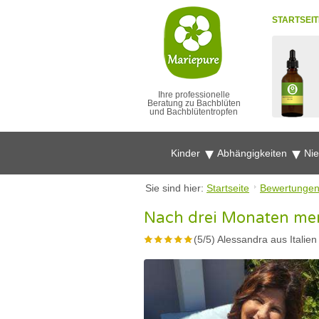
STARTSEIT
Ihre professionelle
Beratung zu Bachblüten
und Bachblütentropfen
Kinder
Abhängigkeiten
Ni
Sie sind hier:
Startseite
Bewertunge
Nach drei Monaten merk
(
5
/
5
)
Alessandra aus Italien