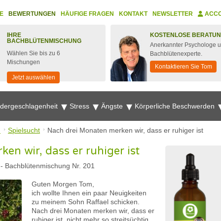
E
BEWERTUNGEN
HÄUFIGE FRAGEN
KONTAKT
NEWSLETTER
ACC
IHRE
KOSTENLOSE BERATU
BACHBLÜTENMISCHUNG
Anerkannter Psychologe 
Wählen Sie bis zu 6
Bachblütenexperte.
Mischungen
Kontaktieren Sie Tom
Jetzt auswählen
edergeschlagenheit
Stress
Ängste
Körperliche Beschwerden
n
Spielsucht
Nach drei Monaten merken wir, dass er ruhiger ist
en wir, dass er ruhiger ist
-
Bachblütenmischung Nr. 201
Guten Morgen Tom,
ich wollte Ihnen ein paar Neuigkeiten
zu meinem Sohn Raffael schicken.
Nach drei Monaten merken wir, dass er
ruhiger ist, nicht mehr so streitsüchtig