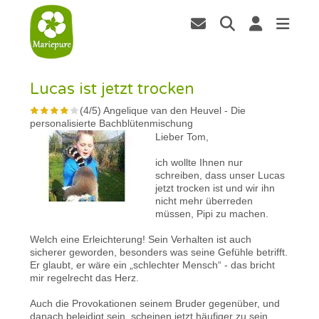
Lucas ist jetzt trocken
(
4
/
5
)
Angelique van den Heuvel
-
Die
personalisierte Bachblütenmischung
Lieber Tom,
ich wollte Ihnen nur
schreiben, dass unser Lucas
jetzt trocken ist und wir ihn
nicht mehr überreden
müssen, Pipi zu machen.
Welch eine Erleichterung! Sein Verhalten ist auch
sicherer geworden, besonders was seine Gefühle betrifft.
Er glaubt, er wäre ein „schlechter Mensch“ - das bricht
mir regelrecht das Herz.
Auch die Provokationen seinem Bruder gegenüber, und
danach beleidigt sein, scheinen jetzt häufiger zu sein.