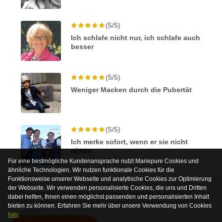
(5/5)
Ich schlafe nicht nur, ich schlafe auch
besser
(5/5)
Weniger Macken durch die Pubertät
(5/5)
Ich merke sofort, wenn er sie nicht
nimmt
Für eine bestmögliche Kundenansprache nutzt Mariepure Cookies und
ähnliche Technologien. Wir nutzen funktionale Cookies für die
Funktionsweise unserer Webseite und analytische Cookies zur Optimierung
der Webseite. Wir verwenden personalisierte Cookies, die uns und Dritten
Bachblüten sind kein Medikament sondern harmlose
dabei helfen, Ihnen einen möglichst passenden und personalisierten Inhalt
Pflanzenextrakte, die man nimmt, um die Gesundheit zu
bieten zu können. Erfahren Sie mehr über unsere Verwendung von Cookies
stärken.
hier
.