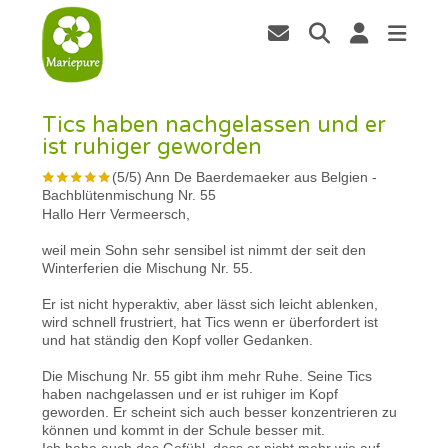
Tics haben nachgelassen und er
ist ruhiger geworden
(
5
/
5
)
Ann De Baerdemaeker aus Belgien
-
Bachblütenmischung Nr. 55
Hallo Herr Vermeersch,
weil mein Sohn sehr sensibel ist nimmt der seit den
Winterferien die Mischung Nr. 55.
Er ist nicht hyperaktiv, aber lässt sich leicht ablenken,
wird schnell frustriert, hat Tics wenn er überfordert ist
und hat ständig den Kopf voller Gedanken.
Die Mischung Nr. 55 gibt ihm mehr Ruhe. Seine Tics
haben nachgelassen und er ist ruhiger im Kopf
geworden. Er scheint sich auch besser konzentrieren zu
können und kommt in der Schule besser mit.
Ich habe auch das Gefühl, dass er nicht mehr wie auf