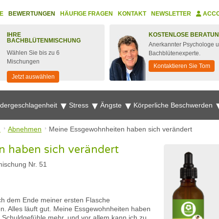
E
BEWERTUNGEN
HÄUFIGE FRAGEN
KONTAKT
NEWSLETTER
ACC
IHRE
KOSTENLOSE BERATU
BACHBLÜTENMISCHUNG
Anerkannter Psychologe 
Wählen Sie bis zu 6
Bachblütenexperte.
Mischungen
Kontaktieren Sie Tom
Jetzt auswählen
edergeschlagenheit
Stress
Ängste
Körperliche Beschwerden
n
Abnehmen
Meine Essgewohnheiten haben sich verändert
 haben sich verändert
ischung Nr. 51
ich dem Ende meiner ersten Flasche
 Alles läuft gut. Meine Essgewohnheiten haben
e Schuldgefühle mehr, und vor allem kann ich zu