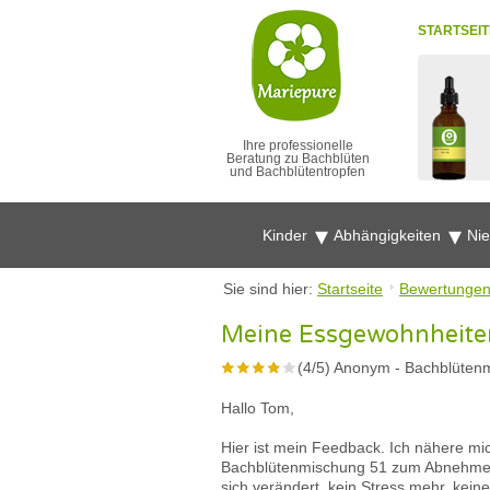
STARTSEIT
Ihre professionelle
Beratung zu Bachblüten
und Bachblütentropfen
Kinder
Abhängigkeiten
Ni
Sie sind hier:
Startseite
Bewertunge
Meine Essgewohnheiten
(
4
/
5
)
Anonym
-
Bachblütenm
Hallo Tom,
Hier ist mein Feedback. Ich nähere m
Bachblütenmischung 51 zum Abnehmen.
sich verändert, kein Stress mehr, kein