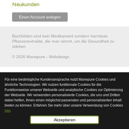
Neukunden
Einen Account anlegen
Bachblüten sind kein Medikament sondern harmlose
Pflanzenextrakte, die man nimmt, um die Gesundheit zu
stärken.
© 2026 Mariepure - Webdesign
Publi4u
Für eine bestmögliche Kundenansprache nutzt Mariepure Cookies und
ähnliche Technologien. Wir nutzen funktionale Cookies für die
Funktionsweise unserer Webseite und analytische Cookies zur Optimierung
der Webseite. Wir verwenden personalisierte Cookies, die uns und Dritten
dabei helfen, Ihnen einen möglichst passenden und personalisierten Inhalt
bieten zu können. Erfahren Sie mehr über unsere Verwendung von Cookies
hier
.
Akzeptieren